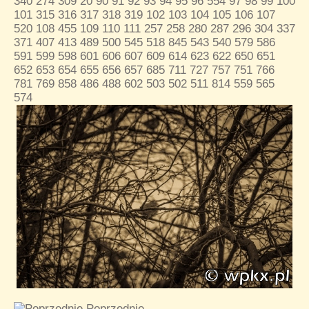
340
274
309
20
90
91
92
93
94
95
96
554
97
98
99
100
101
315
316
317
318
319
102
103
104
105
106
107
520
108
455
109
110
111
257
258
280
287
296
304
337
371
407
413
489
500
545
518
845
543
540
579
586
591
599
598
601
606
607
609
614
623
622
650
651
652
653
654
655
656
657
685
711
727
757
751
766
781
769
858
486
488
602
503
502
511
814
559
565
574
Poprzednie