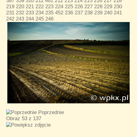
387
359
310
211
461
212
213
214
215
216
217
218
219
220
221
222
223
224
225
226
227
228
229
230
231
232
233
234
235
452
236
237
238
239
240
241
242
243
244
245
246
Poprzednie
Obraz 53 z 137