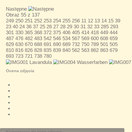
Następne
Obraz 55 z 137
249
250
251
252
253
254
255
256
11
12
13
14
15
39
23
40
24
36
37
25
26
27
28
29
30
31
32
33
285
293
301
330
365
368
372
375
406
405
414
418
449
444
487
476
482
483
542
546
534
567
569
600
608
659
629
630
670
688
691
690
689
732
750
789
501
505
810
816
826
828
835
839
840
562
563
862
863
679
693
723
721
738
780
Ocena zdjęcia
Komentarze do tego zdjęcia