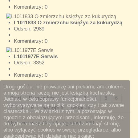
Komentarzy: 0
L1011833 O zmierzchu księżyc za kukurydzą
Odsłon: 2989
Komentarzy: 0
L1011977E Serwis
Odsłon: 3352
Komentarzy: 0
Drogi gościu, nie prowadzę ani piekarni, ani cukierni,
Drogi gościu, nie prowadzę ani piekarni, ani cukierni,
a moja strona raczej nie jest książką kucharską.
a moja strona raczej nie jest książką kucharską.
Start
Poprzednie
1
2
3
4
5
6
Jednak, w celu poprawy funkcjonalności,
Jednak, w celu poprawy funkcjonalności,
wykorzystywane są tu pliki cookies, czyli tak zwane
wykorzystywane są tu pliki cookies, czyli tak zwane
7
8
9
Następne
Ostatnie
ciasteczka... W związku z tym, a pozostając w
ciasteczka... W związku z tym, a pozostając w
zgodzie z obowiązującymi przepisami, informuję, że
zgodzie z obowiązującymi przepisami, informuję, że
Zdjęć we wszystkich kategoriach: 829
do wyboru masz trzy opcje - albo zamknąć stronę,
do wyboru masz trzy opcje - albo zamknąć stronę,
albo wyłączyć cookies w swojej przeglądarce, albo
albo wyłączyć cookies w swojej przeglądarce, albo
zaakceptować ich działanie naciskając:
zaakceptować ich działanie naciskając: